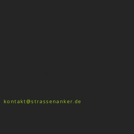
Kontakt
Straßenanker e.V.
Krokusstr. 4
26810
Westoverledingen
Telefon: 04955 - 98
67 67 9
Mail:
kontakt@strassenanker.de
Sitemap