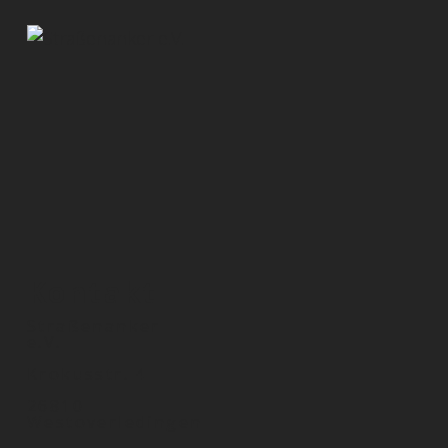
Kontakt
Straßenanker
e.V.
Krokusstr. 4
26810
Westoverledingen