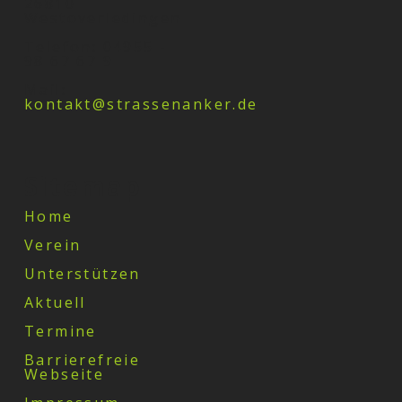
26810
Westoverledingen
Telefon: 04955 -
98 67 67 9
Mail:
kontakt@strassenanker.de
Sitemap
Home
Verein
Unterstützen
Aktuell
Termine
Barrierefreie
Webseite